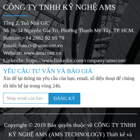
CÔNG TY TNHH KỸ NGHỆ AMS
Tầng 2, Toà Nhà GIC
Số 36/34 Nguyễn Gia Trí, Phường Thạnh Mỹ Tây, TP. HCM.
Hotline: +84 2862 92 99 79
Email:
hoa.tv@amscont.vn
Website: www.amscont.vn
LinkedIn: https://www.linkedin.com/company/amscont/
YÊU CẦU TƯ VẤN VÀ BÁO GIÁ
Xin để lại thông tin yêu cầu của bạn, email, số điện thoại để chúng
tôi liên hệ lại trong vòng 24h.
ĐĂNG KÝ
Copyright © 2019 Bản quyền thuộc về CÔNG TY TNHH
KỸ NGHỆ AMS (AMS TECHNOLOGY)
Thiết kế và