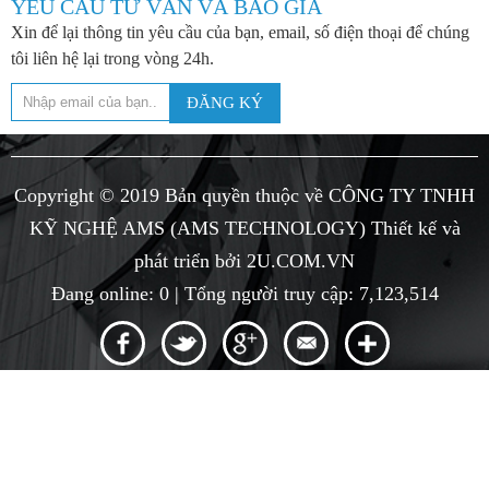
YÊU CẦU TƯ VẤN VÀ BÁO GIÁ
Xin để lại thông tin yêu cầu của bạn, email, số điện thoại để chúng
tôi liên hệ lại trong vòng 24h.
ĐĂNG KÝ
Copyright © 2019 Bản quyền thuộc về CÔNG TY TNHH
KỸ NGHỆ AMS (AMS TECHNOLOGY)
Thiết kế và
phát triển bởi
2U.COM.VN
Đang online: 0 | Tổng người truy cập: 7,123,514