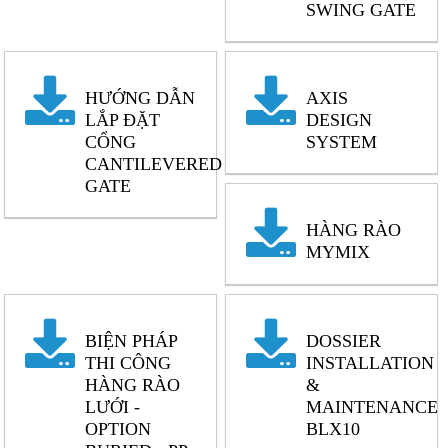
SWING GATE
HƯỚNG DẪN
AXIS
LẮP ĐẶT
DESIGN
CỔNG
SYSTEM
CANTILEVERED
GATE
HÀNG RÀO
MYMIX
BIỆN PHÁP
DOSSIER
THI CÔNG
INSTALLATION
HÀNG RÀO
&
LƯỚI -
MAINTENANCE
OPTION
BLX10