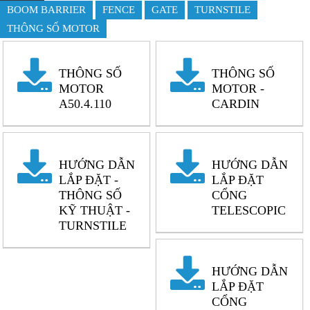
BOOM BARRIER
FENCE
GATE
TURNSTILE
THÔNG SỐ MOTOR
THÔNG SỐ
THÔNG SỐ
MOTOR
MOTOR -
A50.4.110
CARDIN
HƯỚNG DẪN
HƯỚNG DẪN
LẮP ĐẶT -
LẮP ĐẶT
THÔNG SỐ
CỔNG
KỸ THUẬT -
TELESCOPIC
TURNSTILE
HƯỚNG DẪN
LẮP ĐẶT
CỔNG