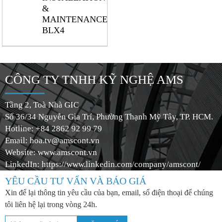
&
MAINTENANCE
BLX4
CÔNG TY TNHH KỸ NGHỆ AMS
Tầng 2, Toà Nhà GIC
Số 36/34 Nguyễn Gia Trí, Phường Thạnh Mỹ Tây, TP. HCM.
Hotline: +84 2862 92 99 79
Email:
hoa.tv@amscont.vn
Website: www.amscont.vn
LinkedIn: https://www.linkedin.com/company/amscont/
YÊU CẦU TƯ VẤN VÀ BÁO GIÁ
Xin để lại thông tin yêu cầu của bạn, email, số điện thoại để chúng
tôi liên hệ lại trong vòng 24h.